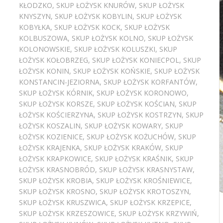
KŁODZKO
,
SKUP ŁOŻYSK KNURÓW
,
SKUP ŁOŻYSK
KNYSZYN
,
SKUP ŁOŻYSK KOBYLIN
,
SKUP ŁOŻYSK
KOBYŁKA
,
SKUP ŁOŻYSK KOCK
,
SKUP ŁOŻYSK
KOLBUSZOWA
,
SKUP ŁOŻYSK KOLNO
,
SKUP ŁOŻYSK
KOLONOWSKIE
,
SKUP ŁOŻYSK KOLUSZKI
,
SKUP
ŁOŻYSK KOŁOBRZEG
,
SKUP ŁOŻYSK KONIECPOL
,
SKUP
ŁOŻYSK KONIN
,
SKUP ŁOŻYSK KOŃSKIE
,
SKUP ŁOŻYSK
KONSTANCIN-JEZIORNA
,
SKUP ŁOŻYSK KORFANTÓW
,
SKUP ŁOŻYSK KÓRNIK
,
SKUP ŁOŻYSK KORONOWO
,
SKUP ŁOŻYSK KORSZE
,
SKUP ŁOŻYSK KOŚCIAN
,
SKUP
ŁOŻYSK KOŚCIERZYNA
,
SKUP ŁOŻYSK KOSTRZYN
,
SKUP
ŁOŻYSK KOSZALIN
,
SKUP ŁOŻYSK KOWARY
,
SKUP
ŁOŻYSK KOZIENICE
,
SKUP ŁOŻYSK KOŻUCHÓW
,
SKUP
ŁOŻYSK KRAJENKA
,
SKUP ŁOŻYSK KRAKÓW
,
SKUP
ŁOŻYSK KRAPKOWICE
,
SKUP ŁOŻYSK KRAŚNIK
,
SKUP
ŁOŻYSK KRASNOBRÓD
,
SKUP ŁOŻYSK KRASNYSTAW
,
SKUP ŁOŻYSK KROBIA
,
SKUP ŁOŻYSK KROŚNIEWICE
,
SKUP ŁOŻYSK KROSNO
,
SKUP ŁOŻYSK KROTOSZYN
,
SKUP ŁOŻYSK KRUSZWICA
,
SKUP ŁOŻYSK KRZEPICE
,
SKUP ŁOŻYSK KRZESZOWICE
,
SKUP ŁOŻYSK KRZYWIŃ
,