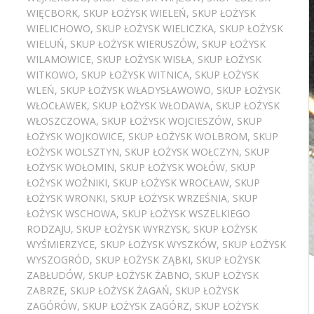
WIĘCBORK
,
SKUP ŁOŻYSK WIELEŃ
,
SKUP ŁOŻYSK
WIELICHOWO
,
SKUP ŁOŻYSK WIELICZKA
,
SKUP ŁOŻYSK
WIELUŃ
,
SKUP ŁOŻYSK WIERUSZÓW
,
SKUP ŁOŻYSK
WILAMOWICE
,
SKUP ŁOŻYSK WISŁA
,
SKUP ŁOŻYSK
WITKOWO
,
SKUP ŁOŻYSK WITNICA
,
SKUP ŁOŻYSK
WLEŃ
,
SKUP ŁOŻYSK WŁADYSŁAWOWO
,
SKUP ŁOŻYSK
WŁOCŁAWEK
,
SKUP ŁOŻYSK WŁODAWA
,
SKUP ŁOŻYSK
WŁOSZCZOWA
,
SKUP ŁOŻYSK WOJCIESZÓW
,
SKUP
ŁOŻYSK WOJKOWICE
,
SKUP ŁOŻYSK WOLBROM
,
SKUP
ŁOŻYSK WOLSZTYN
,
SKUP ŁOŻYSK WOŁCZYN
,
SKUP
ŁOŻYSK WOŁOMIN
,
SKUP ŁOŻYSK WOŁÓW
,
SKUP
ŁOŻYSK WOŹNIKI
,
SKUP ŁOŻYSK WROCŁAW
,
SKUP
ŁOŻYSK WRONKI
,
SKUP ŁOŻYSK WRZEŚNIA
,
SKUP
ŁOŻYSK WSCHOWA
,
SKUP ŁOŻYSK WSZELKIEGO
RODZAJU
,
SKUP ŁOŻYSK WYRZYSK
,
SKUP ŁOŻYSK
WYŚMIERZYCE
,
SKUP ŁOŻYSK WYSZKÓW
,
SKUP ŁOŻYSK
WYSZOGRÓD
,
SKUP ŁOŻYSK ZĄBKI
,
SKUP ŁOŻYSK
ZABŁUDÓW
,
SKUP ŁOŻYSK ŻABNO
,
SKUP ŁOŻYSK
ZABRZE
,
SKUP ŁOŻYSK ŻAGAŃ
,
SKUP ŁOŻYSK
ZAGÓRÓW
,
SKUP ŁOŻYSK ZAGÓRZ
,
SKUP ŁOŻYSK