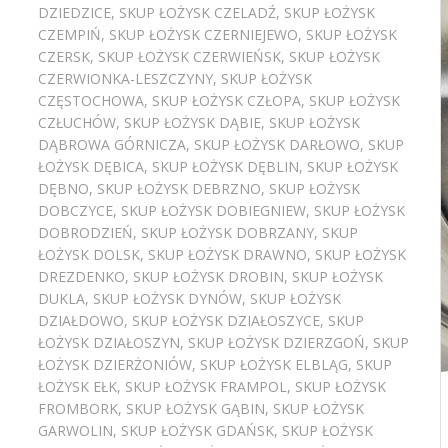
DZIEDZICE
,
SKUP ŁOŻYSK CZELADŹ
,
SKUP ŁOŻYSK
CZEMPIŃ
,
SKUP ŁOŻYSK CZERNIEJEWO
,
SKUP ŁOŻYSK
CZERSK
,
SKUP ŁOŻYSK CZERWIEŃSK
,
SKUP ŁOŻYSK
CZERWIONKA-LESZCZYNY
,
SKUP ŁOŻYSK
CZĘSTOCHOWA
,
SKUP ŁOŻYSK CZŁOPA
,
SKUP ŁOŻYSK
CZŁUCHÓW
,
SKUP ŁOŻYSK DĄBIE
,
SKUP ŁOŻYSK
DĄBROWA GÓRNICZA
,
SKUP ŁOŻYSK DARŁOWO
,
SKUP
ŁOŻYSK DĘBICA
,
SKUP ŁOŻYSK DĘBLIN
,
SKUP ŁOŻYSK
DĘBNO
,
SKUP ŁOŻYSK DEBRZNO
,
SKUP ŁOŻYSK
DOBCZYCE
,
SKUP ŁOŻYSK DOBIEGNIEW
,
SKUP ŁOŻYSK
DOBRODZIEŃ
,
SKUP ŁOŻYSK DOBRZANY
,
SKUP
ŁOŻYSK DOLSK
,
SKUP ŁOŻYSK DRAWNO
,
SKUP ŁOŻYSK
DREZDENKO
,
SKUP ŁOŻYSK DROBIN
,
SKUP ŁOŻYSK
DUKLA
,
SKUP ŁOŻYSK DYNÓW
,
SKUP ŁOŻYSK
DZIAŁDOWO
,
SKUP ŁOŻYSK DZIAŁOSZYCE
,
SKUP
ŁOŻYSK DZIAŁOSZYN
,
SKUP ŁOŻYSK DZIERZGOŃ
,
SKUP
ŁOŻYSK DZIERŻONIÓW
,
SKUP ŁOŻYSK ELBLĄG
,
SKUP
ŁOŻYSK EŁK
,
SKUP ŁOŻYSK FRAMPOL
,
SKUP ŁOŻYSK
FROMBORK
,
SKUP ŁOŻYSK GĄBIN
,
SKUP ŁOŻYSK
GARWOLIN
,
SKUP ŁOŻYSK GDAŃSK
,
SKUP ŁOŻYSK