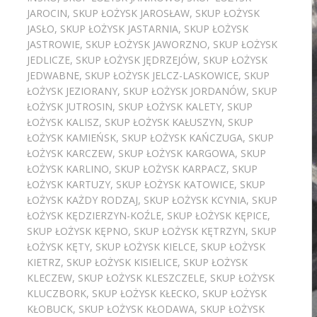
JAROCIN
,
SKUP ŁOŻYSK JAROSŁAW
,
SKUP ŁOŻYSK
JASŁO
,
SKUP ŁOŻYSK JASTARNIA
,
SKUP ŁOŻYSK
JASTROWIE
,
SKUP ŁOŻYSK JAWORZNO
,
SKUP ŁOŻYSK
JEDLICZE
,
SKUP ŁOŻYSK JĘDRZEJÓW
,
SKUP ŁOŻYSK
JEDWABNE
,
SKUP ŁOŻYSK JELCZ-LASKOWICE
,
SKUP
ŁOŻYSK JEZIORANY
,
SKUP ŁOŻYSK JORDANÓW
,
SKUP
ŁOŻYSK JUTROSIN
,
SKUP ŁOŻYSK KALETY
,
SKUP
ŁOŻYSK KALISZ
,
SKUP ŁOŻYSK KAŁUSZYN
,
SKUP
ŁOŻYSK KAMIEŃSK
,
SKUP ŁOŻYSK KAŃCZUGA
,
SKUP
ŁOŻYSK KARCZEW
,
SKUP ŁOŻYSK KARGOWA
,
SKUP
ŁOŻYSK KARLINO
,
SKUP ŁOŻYSK KARPACZ
,
SKUP
ŁOŻYSK KARTUZY
,
SKUP ŁOŻYSK KATOWICE
,
SKUP
ŁOŻYSK KAŻDY RODZAJ
,
SKUP ŁOŻYSK KCYNIA
,
SKUP
ŁOŻYSK KĘDZIERZYN-KOŹLE
,
SKUP ŁOŻYSK KĘPICE
,
SKUP ŁOŻYSK KĘPNO
,
SKUP ŁOŻYSK KĘTRZYN
,
SKUP
ŁOŻYSK KĘTY
,
SKUP ŁOŻYSK KIELCE
,
SKUP ŁOŻYSK
KIETRZ
,
SKUP ŁOŻYSK KISIELICE
,
SKUP ŁOŻYSK
KLECZEW
,
SKUP ŁOŻYSK KLESZCZELE
,
SKUP ŁOŻYSK
KLUCZBORK
,
SKUP ŁOŻYSK KŁECKO
,
SKUP ŁOŻYSK
KŁOBUCK
,
SKUP ŁOŻYSK KŁODAWA
,
SKUP ŁOŻYSK