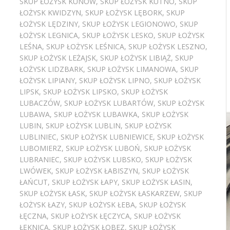
SKUP ŁOŻYSK KUNÓW
,
SKUP ŁOŻYSK KUTNO
,
SKUP
ŁOŻYSK KWIDZYN
,
SKUP ŁOŻYSK LĘBORK
,
SKUP
ŁOŻYSK LĘDZINY
,
SKUP ŁOŻYSK LEGIONOWO
,
SKUP
ŁOŻYSK LEGNICA
,
SKUP ŁOŻYSK LESKO
,
SKUP ŁOŻYSK
LEŚNA
,
SKUP ŁOŻYSK LEŚNICA
,
SKUP ŁOŻYSK LESZNO
,
SKUP ŁOŻYSK LEŻAJSK
,
SKUP ŁOŻYSK LIBIĄŻ
,
SKUP
ŁOŻYSK LIDZBARK
,
SKUP ŁOŻYSK LIMANOWA
,
SKUP
ŁOŻYSK LIPIANY
,
SKUP ŁOŻYSK LIPNO
,
SKUP ŁOŻYSK
LIPSK
,
SKUP ŁOŻYSK LIPSKO
,
SKUP ŁOŻYSK
LUBACZÓW
,
SKUP ŁOŻYSK LUBARTÓW
,
SKUP ŁOŻYSK
LUBAWA
,
SKUP ŁOŻYSK LUBAWKA
,
SKUP ŁOŻYSK
LUBIN
,
SKUP ŁOŻYSK LUBLIN
,
SKUP ŁOŻYSK
LUBLINIEC
,
SKUP ŁOŻYSK LUBNIEWICE
,
SKUP ŁOŻYSK
LUBOMIERZ
,
SKUP ŁOŻYSK LUBOŃ
,
SKUP ŁOŻYSK
LUBRANIEC
,
SKUP ŁOŻYSK LUBSKO
,
SKUP ŁOŻYSK
LWÓWEK
,
SKUP ŁOŻYSK ŁABISZYN
,
SKUP ŁOŻYSK
ŁAŃCUT
,
SKUP ŁOŻYSK ŁAPY
,
SKUP ŁOŻYSK ŁASIN
,
SKUP ŁOŻYSK ŁASK
,
SKUP ŁOŻYSK ŁASKARZEW
,
SKUP
ŁOŻYSK ŁAZY
,
SKUP ŁOŻYSK ŁEBA
,
SKUP ŁOŻYSK
ŁĘCZNA
,
SKUP ŁOŻYSK ŁĘCZYCA
,
SKUP ŁOŻYSK
ŁĘKNICA
,
SKUP ŁOŻYSK ŁOBEZ
,
SKUP ŁOŻYSK