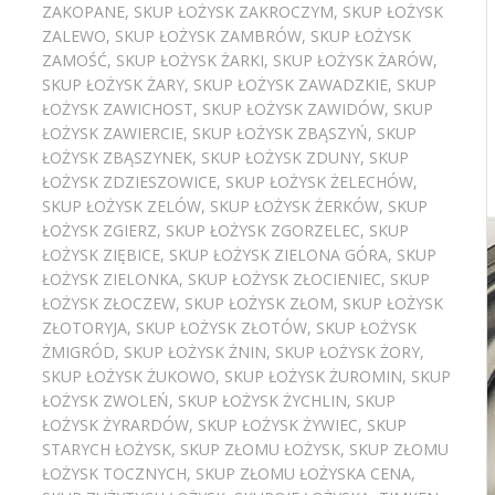
ZAKOPANE
,
SKUP ŁOŻYSK ZAKROCZYM
,
SKUP ŁOŻYSK
ZALEWO
,
SKUP ŁOŻYSK ZAMBRÓW
,
SKUP ŁOŻYSK
ZAMOŚĆ
,
SKUP ŁOŻYSK ŻARKI
,
SKUP ŁOŻYSK ŻARÓW
,
SKUP ŁOŻYSK ŻARY
,
SKUP ŁOŻYSK ZAWADZKIE
,
SKUP
ŁOŻYSK ZAWICHOST
,
SKUP ŁOŻYSK ZAWIDÓW
,
SKUP
ŁOŻYSK ZAWIERCIE
,
SKUP ŁOŻYSK ZBĄSZYŃ
,
SKUP
ŁOŻYSK ZBĄSZYNEK
,
SKUP ŁOŻYSK ZDUNY
,
SKUP
ŁOŻYSK ZDZIESZOWICE
,
SKUP ŁOŻYSK ŻELECHÓW
,
SKUP ŁOŻYSK ZELÓW
,
SKUP ŁOŻYSK ŻERKÓW
,
SKUP
ŁOŻYSK ZGIERZ
,
SKUP ŁOŻYSK ZGORZELEC
,
SKUP
ŁOŻYSK ZIĘBICE
,
SKUP ŁOŻYSK ZIELONA GÓRA
,
SKUP
ŁOŻYSK ZIELONKA
,
SKUP ŁOŻYSK ZŁOCIENIEC
,
SKUP
ŁOŻYSK ZŁOCZEW
,
SKUP ŁOŻYSK ZŁOM
,
SKUP ŁOŻYSK
ZŁOTORYJA
,
SKUP ŁOŻYSK ZŁOTÓW
,
SKUP ŁOŻYSK
ŻMIGRÓD
,
SKUP ŁOŻYSK ŻNIN
,
SKUP ŁOŻYSK ŻORY
,
SKUP ŁOŻYSK ŻUKOWO
,
SKUP ŁOŻYSK ŻUROMIN
,
SKUP
ŁOŻYSK ZWOLEŃ
,
SKUP ŁOŻYSK ŻYCHLIN
,
SKUP
ŁOŻYSK ŻYRARDÓW
,
SKUP ŁOŻYSK ŻYWIEC
,
SKUP
STARYCH ŁOŻYSK
,
SKUP ZŁOMU ŁOŻYSK
,
SKUP ZŁOMU
ŁOŻYSK TOCZNYCH
,
SKUP ZŁOMU ŁOŻYSKA CENA
,