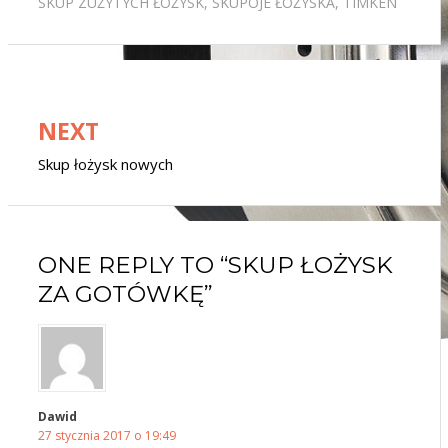
SKUP ZUŻYTYCH ŁOŻYSK
,
SKUPOJE ŁOŻYSKA
,
TIMKEN
Nawigacja
NEXT
wpisu
Skup łożysk nowych
ONE REPLY TO “SKUP ŁOŻYSK
ZA GOTÓWKĘ”
Dawid
27 stycznia 2017 o 19:49