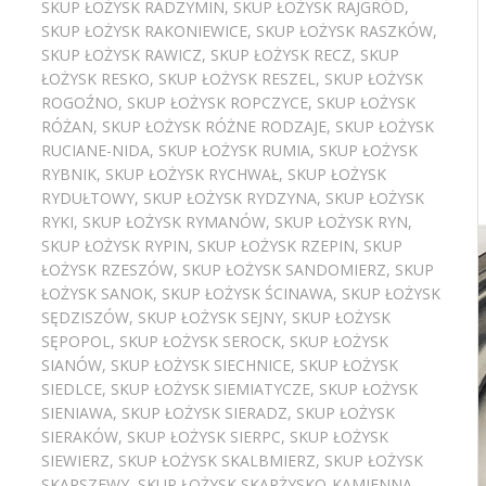
SKUP ŁOŻYSK RADZYMIN
,
SKUP ŁOŻYSK RAJGRÓD
,
SKUP ŁOŻYSK RAKONIEWICE
,
SKUP ŁOŻYSK RASZKÓW
,
SKUP ŁOŻYSK RAWICZ
,
SKUP ŁOŻYSK RECZ
,
SKUP
ŁOŻYSK RESKO
,
SKUP ŁOŻYSK RESZEL
,
SKUP ŁOŻYSK
ROGOŹNO
,
SKUP ŁOŻYSK ROPCZYCE
,
SKUP ŁOŻYSK
RÓŻAN
,
SKUP ŁOŻYSK RÓŻNE RODZAJE
,
SKUP ŁOŻYSK
RUCIANE-NIDA
,
SKUP ŁOŻYSK RUMIA
,
SKUP ŁOŻYSK
RYBNIK
,
SKUP ŁOŻYSK RYCHWAŁ
,
SKUP ŁOŻYSK
RYDUŁTOWY
,
SKUP ŁOŻYSK RYDZYNA
,
SKUP ŁOŻYSK
RYKI
,
SKUP ŁOŻYSK RYMANÓW
,
SKUP ŁOŻYSK RYN
,
SKUP ŁOŻYSK RYPIN
,
SKUP ŁOŻYSK RZEPIN
,
SKUP
ŁOŻYSK RZESZÓW
,
SKUP ŁOŻYSK SANDOMIERZ
,
SKUP
ŁOŻYSK SANOK
,
SKUP ŁOŻYSK ŚCINAWA
,
SKUP ŁOŻYSK
SĘDZISZÓW
,
SKUP ŁOŻYSK SEJNY
,
SKUP ŁOŻYSK
SĘPOPOL
,
SKUP ŁOŻYSK SEROCK
,
SKUP ŁOŻYSK
SIANÓW
,
SKUP ŁOŻYSK SIECHNICE
,
SKUP ŁOŻYSK
SIEDLCE
,
SKUP ŁOŻYSK SIEMIATYCZE
,
SKUP ŁOŻYSK
SIENIAWA
,
SKUP ŁOŻYSK SIERADZ
,
SKUP ŁOŻYSK
SIERAKÓW
,
SKUP ŁOŻYSK SIERPC
,
SKUP ŁOŻYSK
SIEWIERZ
,
SKUP ŁOŻYSK SKALBMIERZ
,
SKUP ŁOŻYSK
SKARSZEWY
,
SKUP ŁOŻYSK SKARŻYSKO-KAMIENNA
,