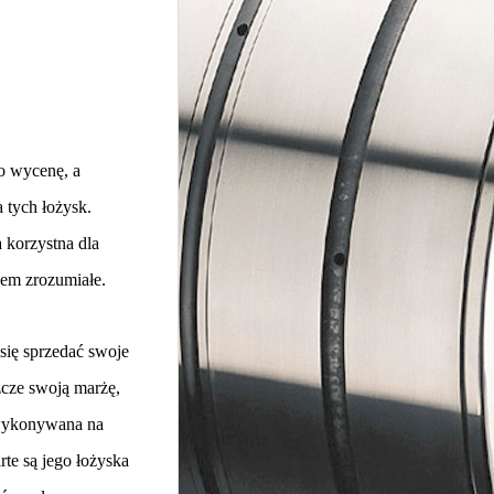
o wycenę, a
 tych łożysk.
 korzystna dla
iem zrozumiałe.
 się sprzedać swoje
zcze swoją marżę,
t wykonywana na
rte są jego łożyska