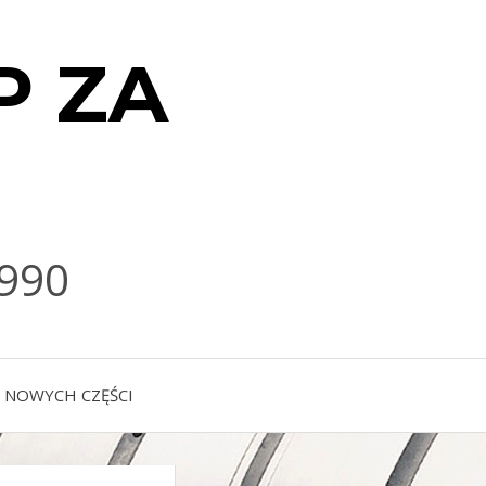
P ZA
990
 NOWYCH CZĘŚCI