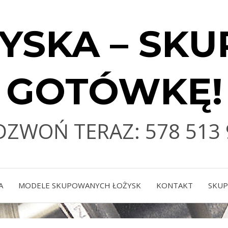
YSKA – SKU
GOTÓWKĘ!
DZWOŃ TERAZ: 578 513 
A
MODELE SKUPOWANYCH ŁOŻYSK
KONTAKT
SKUP