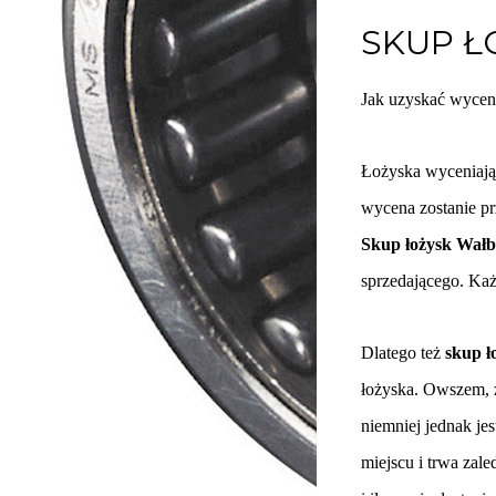
SKUP Ł
Jak uzyskać wyce
Łożyska wyceniają 
wycena zostanie pr
Skup łożysk Wałb
sprzedającego. Każd
Dlatego też
skup ł
łożyska. Owszem, ż
niemniej jednak je
miejscu i trwa zale