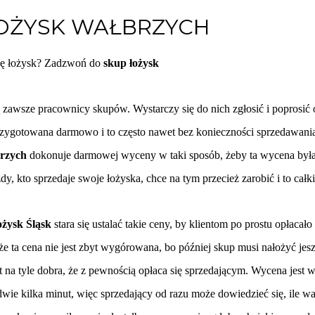
OŻYSK WAŁBRZYCH
nę łożysk? Zadzwoń do
skup łożysk
zawsze pracownicy skupów. Wystarczy się do nich zgłosić i poprosić 
zygotowana darmowo i to często nawet bez konieczności sprzedawania
rzych
dokonuje darmowej wyceny w taki sposób, żeby ta wycena była
y, kto sprzedaje swoje łożyska, chce na tym przecież zarobić i to całk
ożysk Śląsk
stara się ustalać takie ceny, by klientom po prostu opłacało
e ta cena nie jest zbyt wygórowana, bo później skup musi nałożyć jes
st na tyle dobra, że z pewnością opłaca się sprzedającym. Wycena jes
dwie kilka minut, więc sprzedający od razu może dowiedzieć się, ile wa