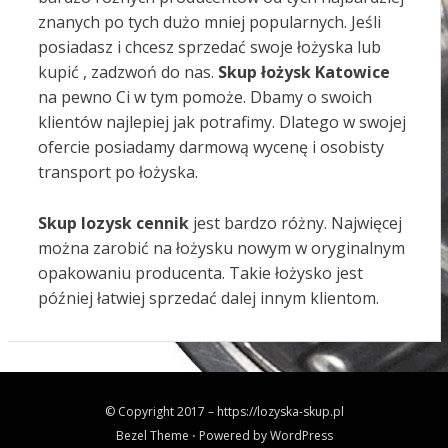
znanych po tych dużo mniej popularnych. Jeśli
posiadasz i chcesz sprzedać swoje łożyska lub
kupić , zadzwoń do nas.
Skup łożysk Katowice
na pewno Ci w tym pomoże. Dbamy o swoich
klientów najlepiej jak potrafimy. Dlatego w swojej
ofercie posiadamy darmową wycenę i osobisty
transport po łożyska.
Skup lozysk cennik
jest bardzo różny. Najwięcej
można zarobić na łożysku nowym w oryginalnym
opakowaniu producenta. Takie łożysko jest
później łatwiej sprzedać dalej innym klientom.
© Copyright 2017 –
https://lozyska-skup.pl
Bezel Theme
⋅
Powered by
WordPress