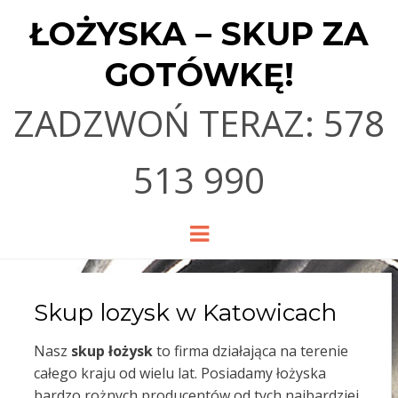
ŁOŻYSKA – SKUP ZA
GOTÓWKĘ!
ZADZWOŃ TERAZ: 578
513 990
Menu
Skup lozysk w Katowicach
Nasz
skup łożysk
to firma działająca na terenie
całego kraju od wielu lat. Posiadamy łożyska
bardzo rożnych producentów od tych najbardziej