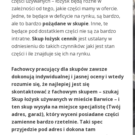
części używanych – łożysk będą różne w
zależności od tego, jakie części mamy w ofercie.
Jedne, te będące w deficycie na rynku, są bardzo,
ale to bardzo
pożądane w skupie
. Inne, te
będące pod dostatkiem części nie są za bardzo
intratne.
S
kup łożysk cen
nik
jest ustalany w
odniesieniu do takich czynników: jaki jest stan
części i ile znajduje się ich na rynku.
Fachowcy pracujący dla skupów zawsze
dokonują indywidualnej i jasnej oceny i wtedy
rozumie się, że najlepiej jest się
skontaktować z fachowym skupem – szukaj
Skup łożysk używanych w mieście Barwice –
i
ten skup wysyła na miejsce specjalistę (Twój
adres, garaż), który wyceni posiadane części
zamienne bardzo rzetelnie. Taki spec
przyjedzie pod adres i dokona tam