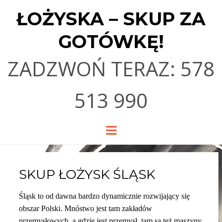
ŁOŻYSKA – SKUP ZA
GOTÓWKĘ!
ZADZWOŃ TERAZ: 578
513 990
Menu
SKUP ŁOŻYSK ŚLĄSK
Śląsk to od dawna bardzo dynamicznie rozwijający się
obszar Polski. Mnóstwo jest tam zakładów
przemysłowych, a gdzie jest przemysł, tam są też maszyny.