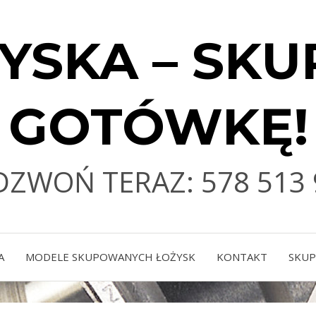
YSKA – SKU
GOTÓWKĘ!
DZWOŃ TERAZ: 578 513 
A
MODELE SKUPOWANYCH ŁOŻYSK
KONTAKT
SKUP