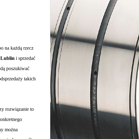
bo na każdą rzecz
 Lublin
i sprzedać
będą poszukiwać
odsprzedaży takich
zy rozwiązanie to
 konkretnego
eny można