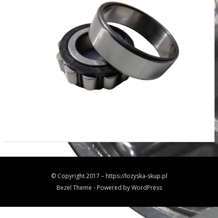
© Copyright 2017 –
https://lozyska-skup.pl
Bezel Theme
⋅
Powered by
WordPress