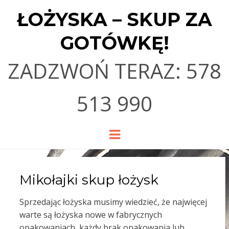
ŁOŻYSKA – SKUP ZA
GOTÓWKĘ!
ZADZWOŃ TERAZ: 578
513 990
Menu
Mikołajki skup łożysk
Sprzedając łożyska musimy wiedzieć, że najwięcej
warte są łożyska nowe w fabrycznych
opakowaniach, każdy brak opakowania lub