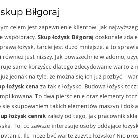
skup Biłgoraj
m celem jest zapewnienie klientowi jak najwyższeg
e współpracy.
Skup łożysk Biłgoraj
doskonale zdaje
sprawą łożysk, tarcie jest dużo mniejsze, a to sprawi
i również jest niższy. Jak powszechnie wiadomo, użyc
ruje same korzyści, dlatego zdecydowanie warto z n
ię już jednak na tyle, że można się ich już pozbyć – w
up łożysk cena
za takie łożysko. Budowa łożysk toczn
omplikowana. To dwa pierścienie oraz elementy tocz
e się skupowaniem takich elementów maszyn i dokła
up łożysk cennik
zależy od tego, jak pracownik sklas
żyska. To, co zawsze interesuje osoby oddające łożys
pytanie: Ile może być warte zużyte łożysko? Nic pros