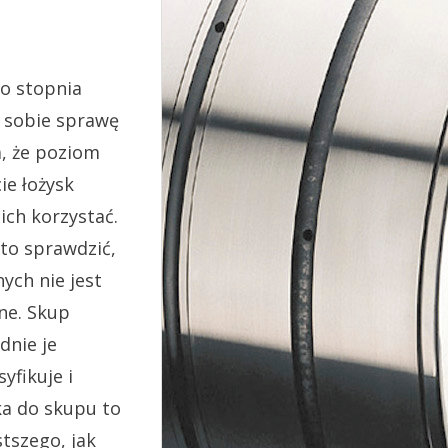
o stopnia
 sobie sprawę
a, że poziom
ie łożysk
ich korzystać.
arto sprawdzić,
ych nie jest
ne. Skup
dnie je
yfikuje i
ka do skupu to
tszego, jak