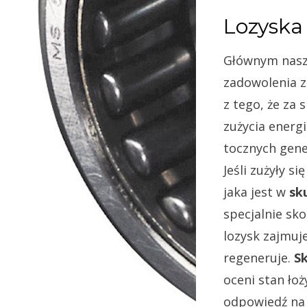
Lozyska 
Głównym naszy
zadowolenia z
z tego, że za 
zużycia energi
tocznych gene
Jeśli zużyły s
jaka jest w
sk
specjalnie sk
lozysk zajmuj
regeneruje.
Sk
oceni stan ło
odpowiedź na 