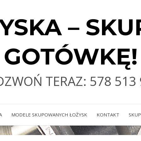
YSKA – SKU
GOTÓWKĘ!
DZWOŃ TERAZ: 578 513 
A
MODELE SKUPOWANYCH ŁOŻYSK
KONTAKT
SKUP