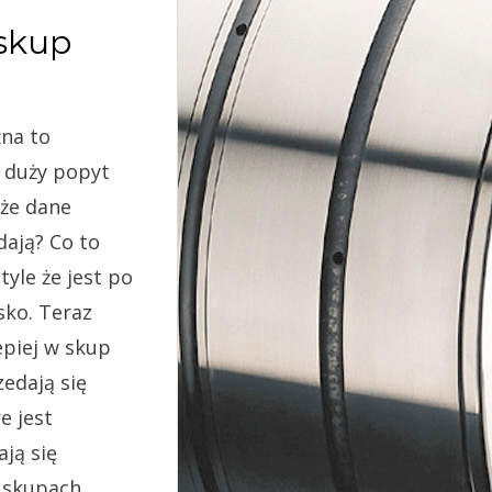
 skup
żna to
u duży popyt
 że dane
dają? Co to
yle że jest po
sko. Teraz
epiej w skup
edają się
e jest
ją się
h skupach