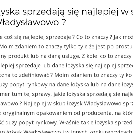
żyska sprzedają się najlepiej w
Władysławowo ?
e coś się najlepiej sprzedaje ? Co to znaczy ? Jak mo
 Moim zdaniem to znaczy tylko tyle że jest po prost
ny produkt lub na daną usługę. Z kolei co to znaczy
jlepiej sprzedaje lub dane łożyska się najlepiej sprze
ożna to zdefiniować ? Moim zdaniem to znaczy tylko t
uży popyt rynkowy na dane łożyska lub na dane łoży
eritum tej sprawy, jakie łożyska sprzedają się najl
ławowo ? Najlepiej w skup łożysk Władysławowo sprz
z oryginalnym opakowaniem od producenta, na któr
ść duży popyt rynkowy. Właśnie takie łożyska sprzeda
kup łożysk Władysławowo i w innych konkurencyjnyc