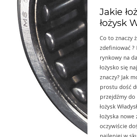
Jakie ło
łożysk 
Co to znaczy ż
zdefiniować ?
rynkowy na da
łożysko się na
znaczy? Jak m
prostu dość d
przejdźmy do m
łożysk Władys
łożyska nowe 
oczywiście do
najlepiej w s