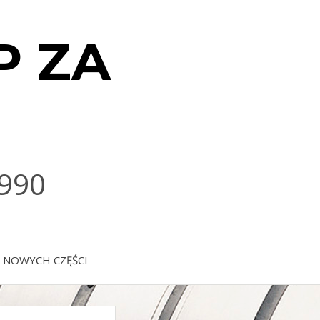
P ZA
990
 NOWYCH CZĘŚCI