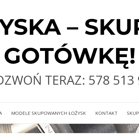
YSKA – SKU
GOTÓWKĘ!
DZWOŃ TERAZ: 578 513 
A
MODELE SKUPOWANYCH ŁOŻYSK
KONTAKT
SKUP