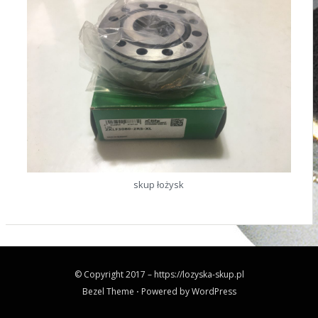
skup łożysk
© Copyright 2017 –
https://lozyska-skup.pl
Bezel Theme
⋅
Powered by
WordPress