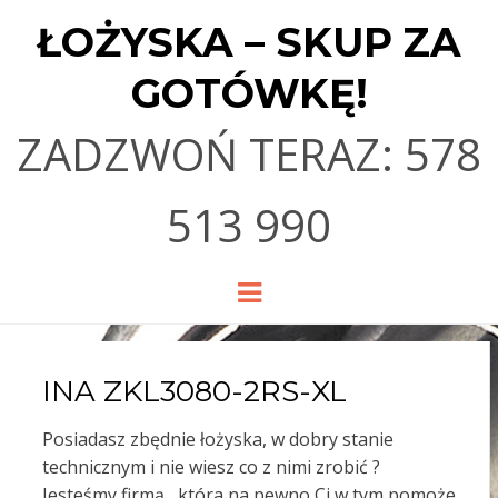
ŁOŻYSKA – SKUP ZA
GOTÓWKĘ!
ZADZWOŃ TERAZ: 578
513 990
Menu
INA ZKL3080-2RS-XL
Posiadasz zbędnie łożyska, w dobry stanie
technicznym i nie wiesz co z nimi zrobić ?
Jesteśmy firmą , która na pewno Ci w tym pomoże