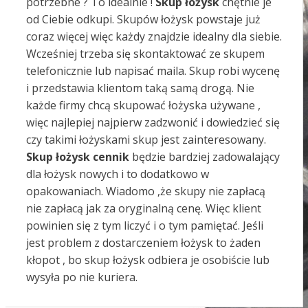
potrzebne ? To idealnie !
Skup łożysk
chętnie je
od Ciebie odkupi. Skupów łożysk powstaje już
coraz więcej więc każdy znajdzie idealny dla siebie.
Wcześniej trzeba się skontaktować ze skupem
telefonicznie lub napisać maila. Skup robi wycenę
i przedstawia klientom taką samą drogą. Nie
każde firmy chcą skupować łożyska używane ,
więc najlepiej najpierw zadzwonić i dowiedzieć się
czy takimi łożyskami skup jest zainteresowany.
Skup łożysk cennik
będzie bardziej zadowalający
dla łożysk nowych i to dodatkowo w
opakowaniach. Wiadomo ,że skupy nie zapłacą
nie zapłacą jak za oryginalną cenę. Więc klient
powinien się z tym liczyć i o tym pamiętać. Jeśli
jest problem z dostarczeniem łożysk to żaden
kłopot , bo skup łożysk odbiera je osobiście lub
wysyła po nie kuriera.